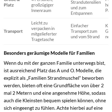
Strandutensilien
Platz
großzügiger
höh
und zum
Innenraum
Pa
Entspannen
Leicht zu
Einfacher
Kan
verpacken in
Transport
Transport zum
Grö
mitgelieferter
und vom Strand
noc
Tragetasche
Besonders geräumige Modelle für Familien
Wenn du mit der ganzen Familie unterwegs bist,
ist ausreichend Platz das A und O. Modelle, die
explizit als „Familien Strandmuschel“ beworben
werden, bieten oft eine Grundfläche von über 2
mal 2 Metern und eine angenehme Höhe, sodass
auch die Kleinsten bequem spielen können, ohne
sich eingeengt zu fühlen. Achte hierbei auf eine