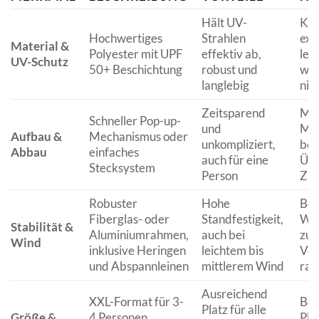
Hält UV-
Kan
Hochwertiges
Strahlen
ext
Material &
Polyester mit UPF
effektiv ab,
lei
UV-Schutz
50+ Beschichtung
robust und
wer
langlebig
nic
Zeitsparend
Man
Schneller Pop-up-
und
Mod
Aufbau &
Mechanismus oder
unkompliziert,
ben
Abbau
einfaches
auch für eine
Übu
Stecksystem
Person
Zus
Robuster
Hohe
Bei
Fiberglas- oder
Standfestigkeit,
Win
Stabilität &
Aluminiumrahmen,
auch bei
zus
Wind
inklusive Heringen
leichtem bis
Ver
und Abspannleinen
mittlerem Wind
rat
Ausreichend
XXL-Format für 3-
Ben
Platz für alle
Größe &
4 Personen,
Pla