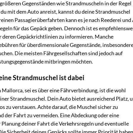
 größeren Gegenständen wie Strandmuscheln in der Regel
 du mit dem Auto anreist, kannst du deine Strandmuschel
einen Passagierüberfahrten kann es je nach Reederei und 
Regeln für das Gepäck geben. Dennoch ist es empfehlenswe
er deren Gepäckrichtlinien zu informieren. Manche
ebühren für überdimensionale Gegenstände, insbesonder
uchen. Die meisten Fährgesellschaften sind jedoch auf
rüstungsgegenstände mitbringen möchten.
eine Strandmuschel ist dabei
Mallorca, sei es über eine Fährverbindung, ist die wohl
einer Strandmuschel. Dein Auto bietet ausreichend Platz, 
s zu verstauen. Achte darauf, die Muschel sicher zu
 der Fahrt zu vermeiden. Eine Abdeckung oder eine
r Planung deiner Fahrt die Verkehrsregeln und eventuelle
ie Sicherheit deines Gepäcks sollte immer Priorität haben