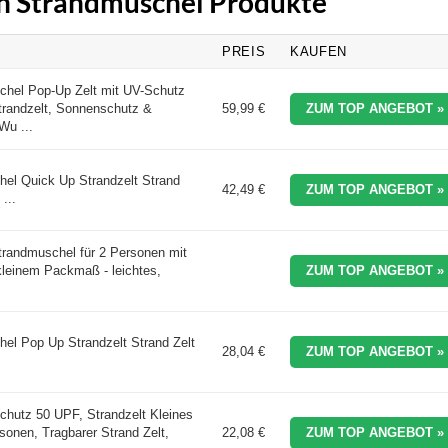
en Strandmuschel Produkte
PREIS
KAUFEN
hel Pop-Up Zelt mit UV-Schutz
trandzelt, Sonnenschutz &
59,99 €
ZUM TOP ANGEBOT »
Wu ...
el Quick Up Strandzelt Strand
42,49 €
ZUM TOP ANGEBOT »
...
randmuschel für 2 Personen mit
leinem Packmaß - leichtes,
ZUM TOP ANGEBOT »
el Pop Up Strandzelt Strand Zelt
28,04 €
ZUM TOP ANGEBOT »
hutz 50 UPF, Strandzelt Kleines
onen, Tragbarer Strand Zelt,
22,08 €
ZUM TOP ANGEBOT »