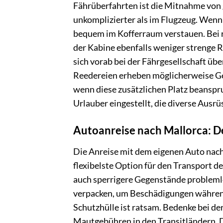
Fährüberfahrten ist die Mitnahme von
unkomplizierter als im Flugzeug. Wenn
bequem im Kofferraum verstauen. Bei r
der Kabine ebenfalls weniger strenge 
sich vorab bei der Fährgesellschaft üb
Reedereien erheben möglicherweise G
wenn diese zusätzlichen Platz beanspr
Urlauber eingestellt, die diverse Aus
Autoanreise nach Mallorca: D
Die Anreise mit dem eigenen Auto nach 
flexibelste Option für den Transport d
auch sperrigere Gegenstände problemlo
verpacken, um Beschädigungen während
Schutzhülle ist ratsam. Bedenke bei de
Mautgebühren in den Transitländern. D