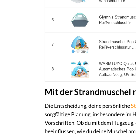
Windschutz Le ...
Glymnis Strandmusche
6
Reißverschlusstür ...
Strandmuschel Pop U
7
Reißverschlusstür ...
WARMTUYO Quick Up
Automatisches Pop Up
8
Aufbau Nötig, UV-Sch
Mit der Strandmuschel 
Die Entscheidung, deine persönliche
S
sorgfältige Planung, insbesondere im 
Vorschriften. Ob du mit dem Flugzeug,
beeinflussen, wie du deine Muschel am