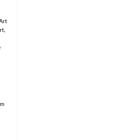
Art
rt,
e
um
,