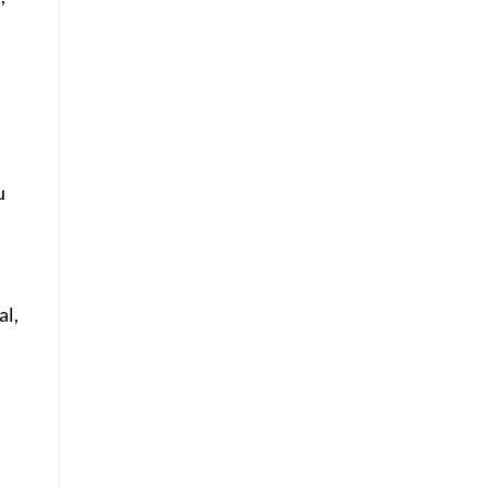
u
al,