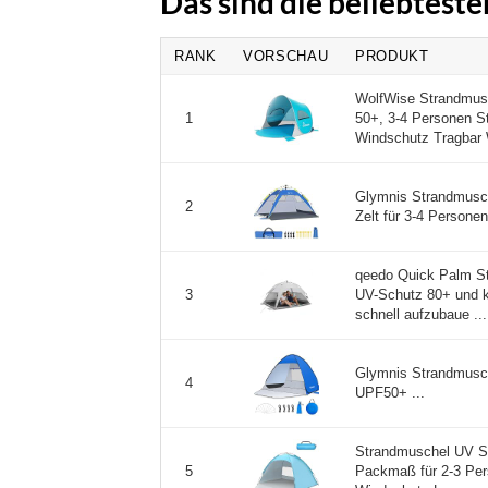
Das sind die beliebtest
RANK
VORSCHAU
PRODUKT
WolfWise Strandmusc
50+, 3-4 Personen S
1
Windschutz Tragbar 
Glymnis Strandmusch
2
Zelt für 3-4 Personen 
qeedo Quick Palm St
UV-Schutz 80+ und k
3
schnell aufzubaue ...
Glymnis Strandmusch
4
UPF50+ ...
Strandmuschel UV Sc
Packmaß für 2-3 Pers
5